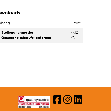
ownloads
nhang
Größe
Stellungnahme der
77.12
Gesundheitsberufekonferenz
KB
ERGOTHERAPIE AUST
ERGOTHERAPIE A