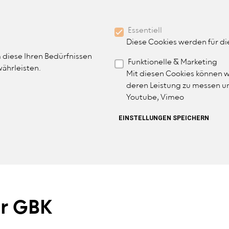
BENUTZER
MITGLIED WERDEN
Essentiell
MITGLIEDERBEREICH
Diese Cookies werden für d
 diese Ihren Bedürfnissen
Funktionelle & Marketing
IN NAVIGATION
währleisten.
THERAPIE
TERMINE & VERANSTALTUNGEN
Mit diesen Cookies können w
deren Leistung zu messen un
Youtube, Vimeo
ZURÜCKZIEHEN
EINSTELLUNGEN SPEICHERN
r GBK