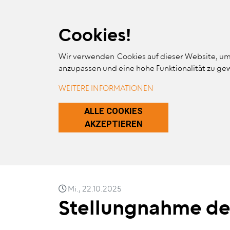
Skip Links
Skip to Content
Skip to Navigation
Skip to Website Search
Cookies!
Wir verwenden Cookies auf dieser Website, um
MA
anzupassen und eine hohe Funktionalität zu ge
ERGO
WEITERE INFORMATIONEN
ZUSTIMMUNG 
ALLE COOKIES
AKZEPTIEREN
Mi., 22.10.2025
Stellungnahme de