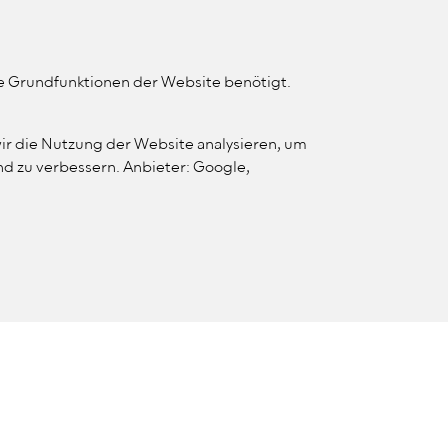
MENÜ
KONTRAST ÄNDERN
WEBSITE SUCHE
ie Grundfunktionen der Website benötigt.
FORTBILDUNG
VERBAND
ir die Nutzung der Website analysieren, um
d zu verbessern. Anbieter: Google,