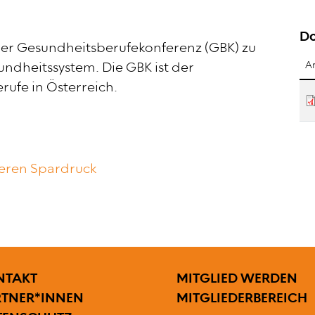
D
der Gesundheitsberufekonferenz (GBK) zu
dheitssystem. Die GBK ist der
A
ufe in Österreich.
ieren Spardruck
SZEILENMENÜ
BENUTZERMENÜ
NTAKT
MITGLIED WERDEN
RTNER*INNEN
MITGLIEDERBEREICH