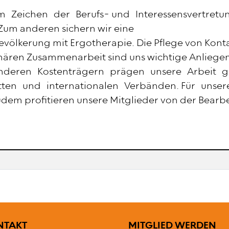
m Zeichen der Berufs- und Interessensvertretu
. Zum anderen sichern wir eine
völkerung mit Ergotherapie. Die Pflege von Kont
inären Zusammenarbeit sind uns wichtige Anliege
anderen Kostenträgern prägen unsere Arbeit 
ten und internationalen Verbänden. Für unsere M
udem profitieren unsere Mitglieder von der Bearb
SZEILENMENÜ
BENUTZERMENÜ
NTAKT
MITGLIED WERDEN