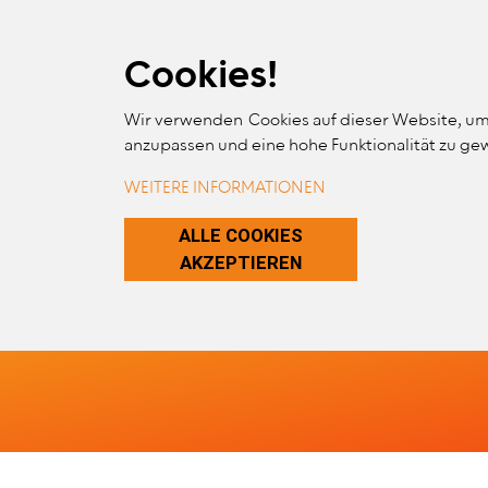
Skip Links
Skip to Content
Skip to Navigation
Skip to Website Search
Cookies!
Wir verwenden Cookies auf dieser Website, um
MA
anzupassen und eine hohe Funktionalität zu ge
ERGO
WEITERE INFORMATIONEN
ZUSTIMMUNG 
ALLE COOKIES
AKZEPTIEREN
Berufsver