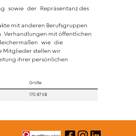
ng sowie der Repräsentanz des
akte mit anderen Berufsgruppen
n. Verhandlungen mit öffentlichen
gleichermaßen wie die
itglieder stellen wir
eitung ihrer persönlichen
Größe
170.87 KB
ERGOTHERAPIE AUST
ERGOTHERAPIE A