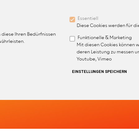
BENUTZER
MITGLIED WERDEN
Essentiell
MITGLIEDERBEREICH
Diese Cookies werden für d
 diese Ihren Bedürfnissen
Funktionelle & Marketing
IN NAVIGATION
währleisten.
THERAPIE
TERMINE & VERANSTALTUNGEN
Mit diesen Cookies können w
deren Leistung zu messen un
Youtube, Vimeo
ZURÜCKZIEHEN
EINSTELLUNGEN SPEICHERN
band