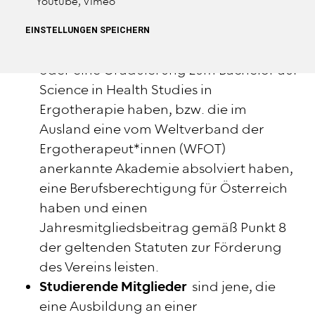
Arten der Mitgliedschaft
Youtube, Vimeo
Ordentliche Mitglieder
sind jene, die ein
EINSTELLUNGEN SPEICHERN
staatlich anerkanntes Diplom besitzen
oder eine Graduierung zum Bachelor auf
Science in Health Studies in
Ergotherapie haben, bzw. die im
Ausland eine vom Weltverband der
Ergotherapeut*innen (WFOT)
anerkannte Akademie absolviert haben,
eine Berufsberechtigung für Österreich
haben und einen
Jahresmitgliedsbeitrag gemäß Punkt 8
der geltenden Statuten zur Förderung
des Vereins leisten.
Studierende Mitglieder
sind jene, die
eine Ausbildung an einer