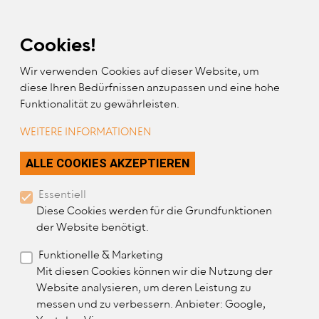
Skip Links
Skip to Content
Skip to Mobile Navigation
Skip to Website Search
Cookies!
Wir verwenden Cookies auf dieser Website, um
diese Ihren Bedürfnissen anzupassen und eine hohe
Funktionalität zu gewährleisten.
WEITERE INFORMATIONEN
Mitglied werden
ZUSTIMMUNG ZURÜC
ALLE COOKIES AKZEPTIEREN
Essentiell
Diese Cookies werden für die Grundfunktionen
der Website benötigt.
Funktionelle & Marketing
Mit diesen Cookies können wir die Nutzung der
Website analysieren, um deren Leistung zu
messen und zu verbessern. Anbieter: Google,