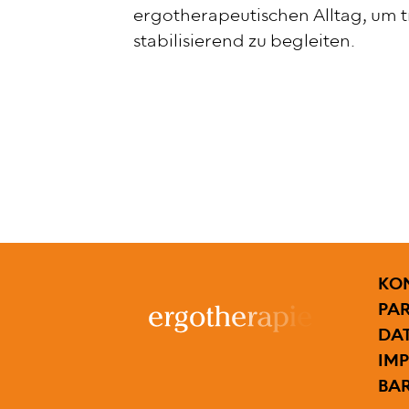
ergotherapeutischen Alltag, um t
stabilisierend zu begleiten.
FUS
KO
PA
DA
IM
BAR