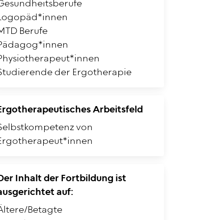
Gesundheitsberufe
Logopäd*innen
MTD Berufe
Pädagog*innen
Physiotherapeut*innen
Studierende der Ergotherapie
Ergotherapeutisches Arbeitsfeld
Selbstkompetenz von
Ergotherapeut*innen
Der Inhalt der Fortbildung ist
ausgerichtet auf:
Ältere/Betagte