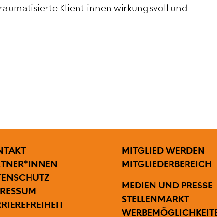
raumatisierte Klient:innen wirkungsvoll und
SZEILENMENÜ
BENUTZERMENÜ
NTAKT
MITGLIED WERDEN
RTNER*INNEN
MITGLIEDERBEREICH
TENSCHUTZ
SECONDARY MENU
MEDIEN UND PRESSE
PRESSUM
STELLENMARKT
RIEREFREIHEIT
WERBEMÖGLICHKEIT