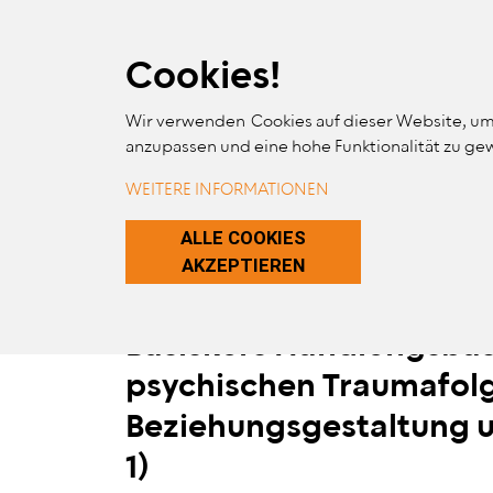
Skip Links
Skip to Content
Skip to Navigation
Skip to Website Search
Cookies!
Wir verwenden Cookies auf dieser Website, um
MA
anzupassen und eine hohe Funktionalität zu ge
ERGO
WEITERE INFORMATIONEN
ZUSTIMMUNG 
ALLE COOKIES
AKZEPTIEREN
Basiskurs Handlungsbas
psychischen Traumafolg
Beziehungsgestaltung u
1)