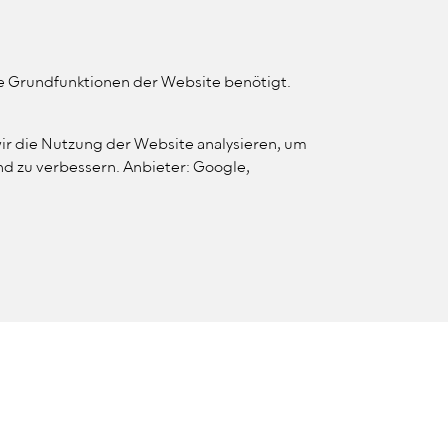
MENÜ
KONTRAST ÄNDERN
WEBSITE SUCHE
ie Grundfunktionen der Website benötigt.
FORTBILDUNG
VERBAND
ir die Nutzung der Website analysieren, um
d zu verbessern. Anbieter: Google,