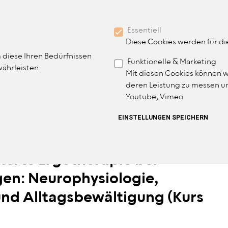
BENUTZER
MITGLIED WERDEN
Essentiell
MITGLIEDERBEREICH
Diese Cookies werden für d
 diese Ihren Bedürfnissen
Funktionelle & Marketing
IN NAVIGATION
währleisten.
THERAPIE
TERMINE & VERANSTALTUNGEN
Mit diesen Cookies können w
deren Leistung zu messen un
Youtube, Vimeo
ZURÜCKZIEHEN
EINSTELLUNGEN SPEICHERN
ierte Ergotherapie bei
en: Neurophysiologie,
nd Alltagsbewältigung (Kurs