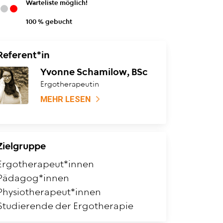
Warteliste möglich!
100 % gebucht
Referent*in
Yvonne Schamilow, BSc
Ergotherapeutin
MEHR LESEN
Zielgruppe
Ergotherapeut*innen
Pädagog*innen
Physiotherapeut*innen
Studierende der Ergotherapie