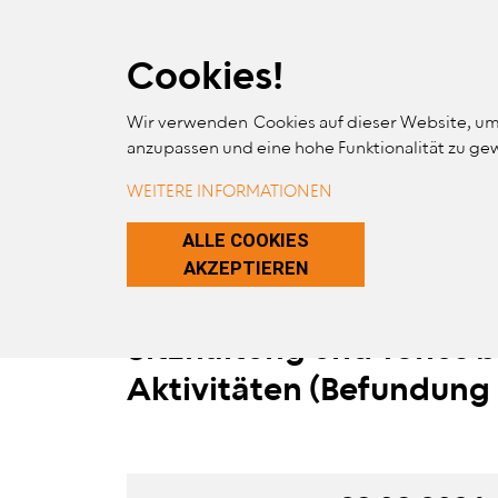
Skip Links
Skip to Content
Skip to Navigation
Skip to Website Search
Cookies!
Wir verwenden Cookies auf dieser Website, um
MA
anzupassen und eine hohe Funktionalität zu ge
ERGO
WEITERE INFORMATIONEN
ZUSTIMMUNG 
ALLE COOKIES
AKZEPTIEREN
Sitzhaltung und Tonus 
Aktivitäten (Befundung