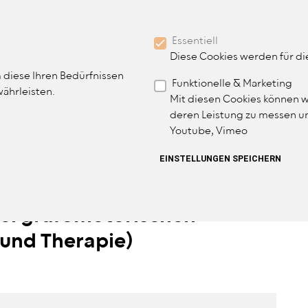
BENUTZER
MITGLIED WERDEN
Essentiell
MITGLIEDERBEREICH
Diese Cookies werden für d
 diese Ihren Bedürfnissen
Funktionelle & Marketing
IN NAVIGATION
währleisten.
THERAPIE
TERMINE & VERANSTALTUNGEN
Mit diesen Cookies können w
deren Leistung zu messen un
Youtube, Vimeo
ZURÜCKZIEHEN
EINSTELLUNGEN SPEICHERN
bei grafomotorischen
 und Therapie)