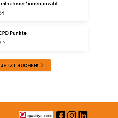
Teilnehmer*innenanzahl
24
CPD Punkte
3.5
JETZT BUCHEN!
ERGOTHERAPIE AUST
ERGOTHERAPIE A