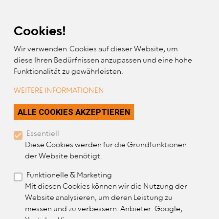
Skip Links
Skip to Content
Skip to Mobile Navigation
Skip to Website Search
Cookies!
Wir verwenden Cookies auf dieser Website, um
diese Ihren Bedürfnissen anzupassen und eine hohe
Funktionalität zu gewährleisten.
WEITERE INFORMATIONEN
ZUSTIMMUNG ZURÜC
ALLE COOKIES AKZEPTIEREN
Lehrgang: Systemische
Essentiell
Coachingkompetenz für
Diese Cookies werden für die Grundfunktionen
Ergotherapeut*innen
der Website benötigt.
Funktionelle & Marketing
Mit diesen Cookies können wir die Nutzung der
Website analysieren, um deren Leistung zu
Wann:
messen und zu verbessern. Anbieter: Google,