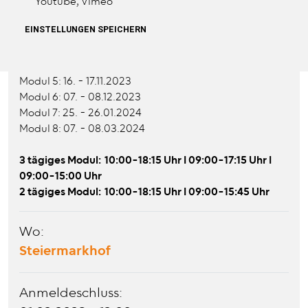
02.03.2023
bis
08.03.2024
Youtube, Vimeo
Modul 1: 02. - 04.03.2023
EINSTELLUNGEN SPEICHERN
Modul 2: 04. - 05.05.2023
Modul 3: 15. - 16.06.2023
Modul 4: 23. - 24.09.2023
Modul 5: 16. - 17.11.2023
Modul 6: 07. - 08.12.2023
Modul 7: 25. - 26.01.2024
Modul 8: 07. - 08.03.2024
3 tägiges Modul: 10:00-18:15 Uhr I 09:00-17:15 Uhr I
09:00-15:00 Uhr
2 tägiges Modul: 10:00-18:15 Uhr I 09:00-15:45 Uhr
Wo:
Steiermarkhof
Anmeldeschluss: