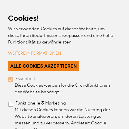
Skip Links
Skip to Content
Skip to Mobile Navigation
Skip to Website Search
Cookies!
Wir verwenden Cookies auf dieser Website, um
diese Ihren Bedürfnissen anzupassen und eine hohe
Funktionalität zu gewährleisten.
WEITERE INFORMATIONEN
Aktuelles und
ZUSTIMMUNG ZURÜC
ALLE COOKIES AKZEPTIEREN
Relevantes
Essentiell
Diese Cookies werden für die Grundfunktionen
für Ergotherapeut*innen und
der Website benötigt.
Patient*innen
Funktionelle & Marketing
Mit diesen Cookies können wir die Nutzung der
Website analysieren, um deren Leistung zu
messen und zu verbessern. Anbieter: Google,