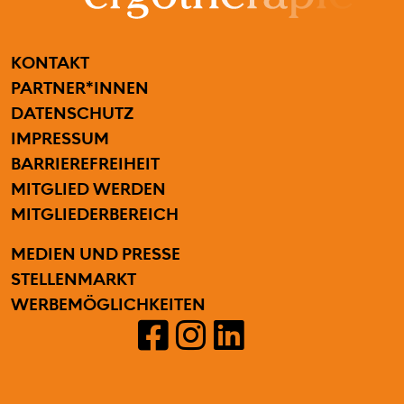
FUSSZEILENMENÜ
KONTAKT
PARTNER*INNEN
DATENSCHUTZ
IMPRESSUM
BARRIEREFREIHEIT
BENUTZERMENÜ
MITGLIED WERDEN
MITGLIEDERBEREICH
SECONDARY MENU
MEDIEN UND PRESSE
STELLENMARKT
WERBEMÖGLICHKEITEN
ERGOTHERAPIE AUSTRIA AU
ERGOTHERAPIE AUSTRI
ERGOTHERAPIE AUS